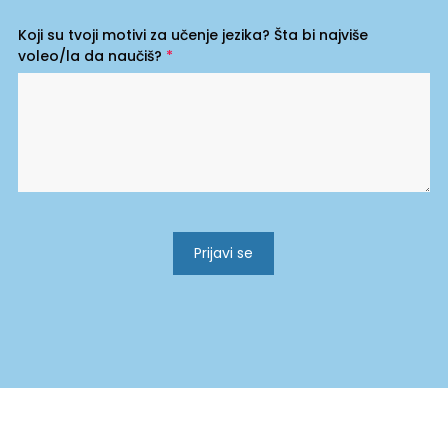
Koji su tvoji motivi za učenje jezika? Šta bi najviše
voleo/la da naučiš?
*
Prijavi se