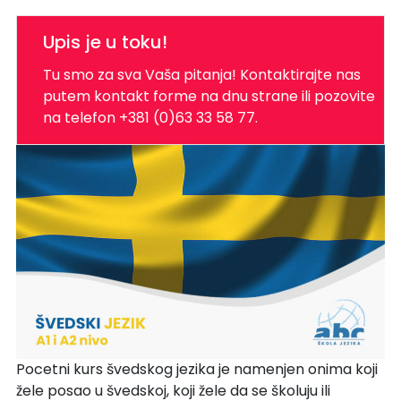
Upis je u toku!
Tu smo za sva Vaša pitanja! Kontaktirajte nas
putem kontakt forme na dnu strane ili pozovite
na telefon +381 (0)63 33 58 77.
Pocetni kurs švedskog jezika je namenjen onima koji
žele posao u švedskoj, koji žele da se školuju ili