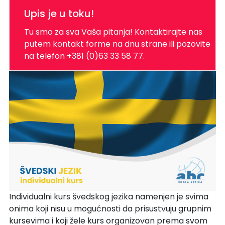
Upis je u toku!
Tu smo za sva Vaša pitanja! Kontaktirajte nas
putem kontakt forme na dnu strane ili pozovite
na telefon +381 (0)63 33 58 77.
Individualni kurs švedskog jezika namenjen je svima
onima koji nisu u mogućnosti da prisustvuju grupnim
kursevima i koji žele kurs organizovan prema svom