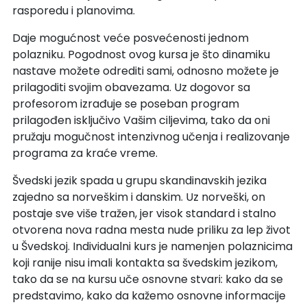
rasporedu i planovima.
Daje mogućnost veće posvećenosti jednom
polazniku. Pogodnost ovog kursa je što dinamiku
nastave možete odrediti sami, odnosno možete je
prilagoditi svojim obavezama. Uz dogovor sa
profesorom izrađuje se poseban program
prilagođen isključivo Vašim ciljevima, tako da oni
pružaju mogučnost intenzivnog učenja i realizovanje
programa za kraće vreme.
Švedski jezik spada u grupu skandinavskih jezika
zajedno sa norveškim i danskim. Uz norveški, on
postaje sve više tražen, jer visok standard i stalno
otvorena nova radna mesta nude priliku za lep život
u Švedskoj. Individualni kurs je namenjen polaznicima
koji ranije nisu imali kontakta sa švedskim jezikom,
tako da se na kursu uče osnovne stvari: kako da se
predstavimo, kako da kažemo osnovne informacije