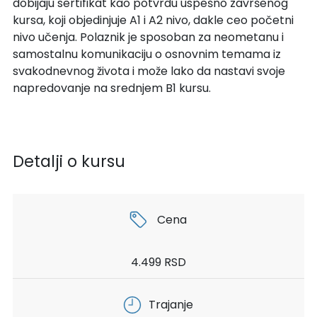
dobijaju sertifikat kao potvrdu uspešno završenog
kursa, koji objedinjuje A1 i A2 nivo, dakle ceo početni
nivo učenja. Polaznik je sposoban za neometanu i
samostalnu komunikaciju o osnovnim temama iz
svakodnevnog života i može lako da nastavi svoje
napredovanje na srednjem B1 kursu.
Detalji o kursu
Cena
4.499 RSD
Trajanje