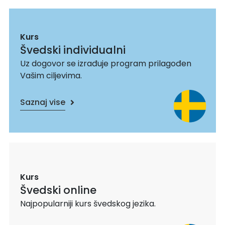
Kurs
Švedski individualni
Uz dogovor se izrađuje program prilagođen
Vašim ciljevima.
Saznaj vise
Kurs
Švedski online
Najpopularniji kurs švedskog jezika.