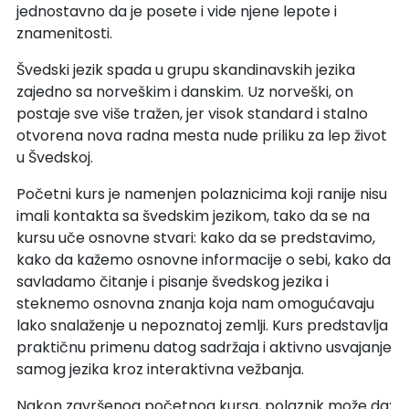
jednostavno da je posete i vide njene lepote i
znamenitosti.
Švedski jezik spada u grupu skandinavskih jezika
zajedno sa norveškim i danskim. Uz norveški, on
postaje sve više tražen, jer visok standard i stalno
otvorena nova radna mesta nude priliku za lep život
u Švedskoj.
Početni kurs je namenjen polaznicima koji ranije nisu
imali kontakta sa švedskim jezikom, tako da se na
kursu uče osnovne stvari: kako da se predstavimo,
kako da kažemo osnovne informacije o sebi, kako da
savladamo čitanje i pisanje švedskog jezika i
steknemo osnovna znanja koja nam omogućavaju
lako snalaženje u nepoznatoj zemlji. Kurs predstavlja
praktičnu primenu datog sadržaja i aktivno usvajanje
samog jezika kroz interaktivna vežbanja.
Nakon završenog početnog kursa, polaznik može da: