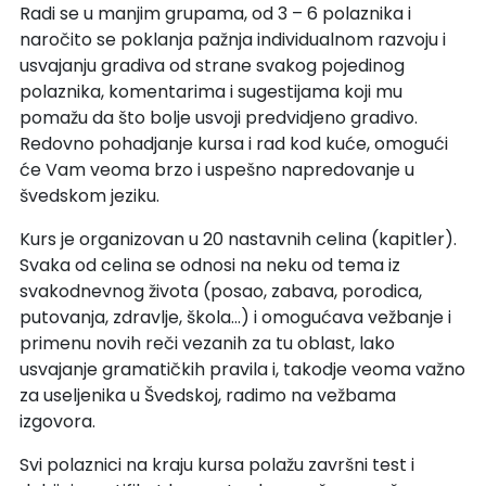
Radi se u manjim grupama, od 3 – 6 polaznika i
naročito se poklanja pažnja individualnom razvoju i
usvajanju gradiva od strane svakog pojedinog
polaznika, komentarima i sugestijama koji mu
pomažu da što bolje usvoji predvidjeno gradivo.
Redovno pohadjanje kursa i rad kod kuće, omogući
će Vam veoma brzo i uspešno napredovanje u
švedskom jeziku.
Kurs je organizovan u 20 nastavnih celina (kapitler).
Svaka od celina se odnosi na neku od tema iz
svakodnevnog života (posao, zabava, porodica,
putovanja, zdravlje, škola…) i omogućava vežbanje i
primenu novih reči vezanih za tu oblast, lako
usvajanje gramatičkih pravila i, takodje veoma važno
za useljenika u Švedskoj, radimo na vežbama
izgovora.
Svi polaznici na kraju kursa polažu završni test i