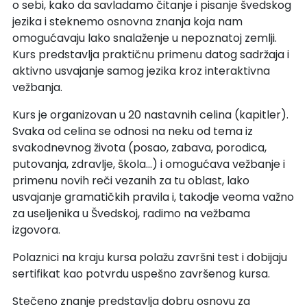
o sebi, kako da savladamo čitanje i pisanje švedskog
jezika i steknemo osnovna znanja koja nam
omogućavaju lako snalaženje u nepoznatoj zemlji.
Kurs predstavlja praktičnu primenu datog sadržaja i
aktivno usvajanje samog jezika kroz interaktivna
vežbanja.
Kurs je organizovan u 20 nastavnih celina (kapitler).
Svaka od celina se odnosi na neku od tema iz
svakodnevnog života (posao, zabava, porodica,
putovanja, zdravlje, škola…) i omogućava vežbanje i
primenu novih reči vezanih za tu oblast, lako
usvajanje gramatičkih pravila i, takodje veoma važno
za useljenika u Švedskoj, radimo na vežbama
izgovora.
Polaznici na kraju kursa polažu završni test i dobijaju
sertifikat kao potvrdu uspešno završenog kursa.
Stečeno znanje predstavlja dobru osnovu za