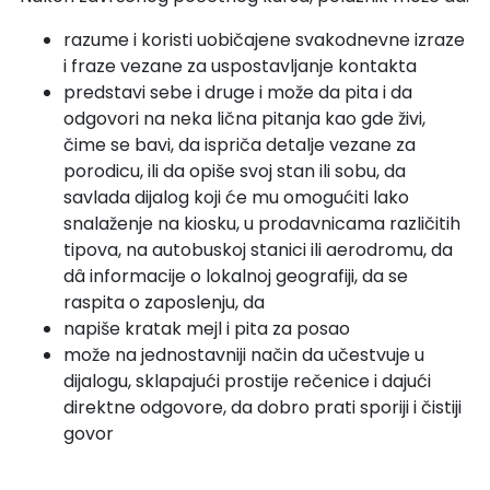
razume i koristi uobičajene svakodnevne izraze
i fraze vezane za uspostavljanje kontakta
predstavi sebe i druge i može da pita i da
odgovori na neka lična pitanja kao gde živi,
čime se bavi, da ispriča detalje vezane za
porodicu, ili da opiše svoj stan ili sobu, da
savlada dijalog koji će mu omogućiti lako
snalaženje na kiosku, u prodavnicama različitih
tipova, na autobuskoj stanici ili aerodromu, da
dâ informacije o lokalnoj geografiji, da se
raspita o zaposlenju, da
napiše kratak mejl i pita za posao
može na jednostavniji način da učestvuje u
dijalogu, sklapajući prostije rečenice i dajući
direktne odgovore, da dobro prati sporiji i čistiji
govor