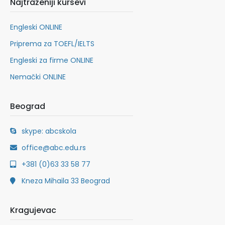
Najtraženiji kursevi
Engleski ONLINE
Priprema za TOEFL/IELTS
Engleski za firme ONLINE
Nemački ONLINE
Beograd
skype: abcskola
office@abc.edu.rs
+381 (0)63 33 58 77
Kneza Mihaila 33 Beograd
Kragujevac