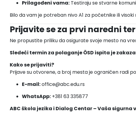
Prilagođeni vama:
Testiraju se stvarne komuni
Bilo da vam je potreban nivo A1 za početnike ili visoki
Prijavite se za prvi naredni te
Ne propustite priliku da osigurate svoje mesto na vr
Sledeći termin za polaganje ÖSD ispita je zakaza
Kako se prijaviti?
Prijave su otvorene, a broj mesta je ograničen radi poš
E-mail:
office@abc.edu.rs
WhatsApp:
+381 63 335877
ABC škola jezika i Dialog Centar – Vaša sigurna