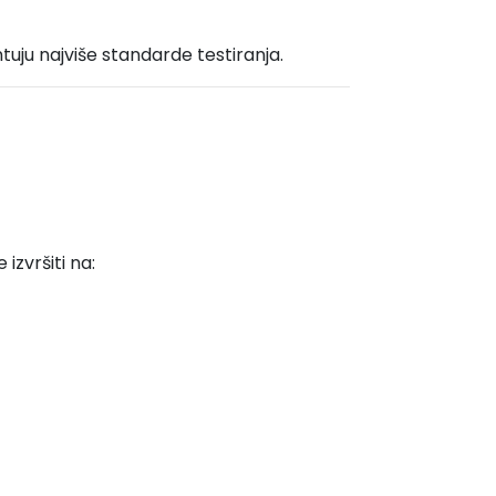
ntuju najviše standarde testiranja.
izvršiti na: