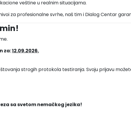
kacione veštine u realnim situacijama.
 nivoi za profesionalne svrhe, naš tim i Dialog Centar gara
rmin!
eme.
n za:
12.09.2026.
tovanja strogih protokola testiranja. Svoju prijavu možete 
 veza sa svetom nemačkog jezika!