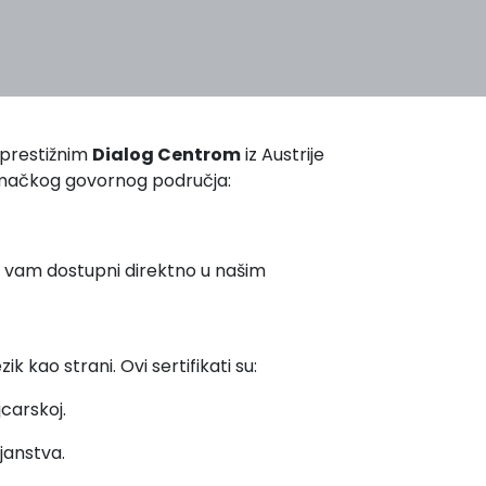
 prestižnim
Dialog Centrom
iz Austrije
 nemačkog govornog područja:
u vam dostupni direktno u našim
ik kao strani. Ovi sertifikati su:
jcarskoj.
janstva.