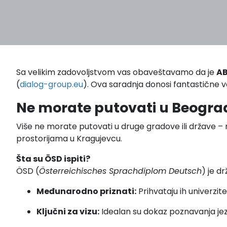
Sa velikim zadovoljstvom vas obaveštavamo da je
AB
(
dialog-group.eu
). Ova saradnja donosi fantastične ve
Ne morate putovati u Beogra
Više ne morate putovati u druge gradove ili države –
prostorijama u Kragujevcu.
Šta su ÖSD ispiti?
ÖSD (
Österreichisches Sprachdiplom Deutsch
) je dr
Međunarodno priznati:
Prihvataju ih univerzite
Ključni za vizu:
Idealan su dokaz poznavanja jezi