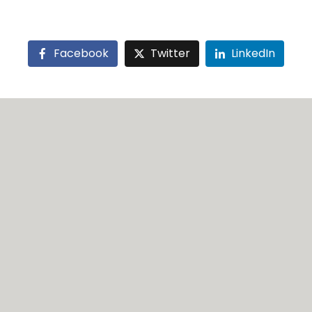
Facebook
Twitter
LinkedIn
KUĆE - RECEPT ZA USPEH!