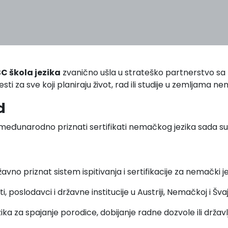
C škola jezika
zvanično ušla u strateško partnerstvo sa
sti za sve koji planiraju život, rad ili studije u zemljama
d
 međunarodno priznati sertifikati nemačkog jezika sada s
žavno priznat sistem ispitivanja i sertifikacije za nemački jez
ti, poslodavci i državne institucije u Austriji, Nemačkoj i Šva
ka za spajanje porodice, dobijanje radne dozvole ili državl