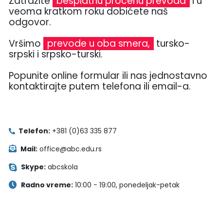
Zatražite
besplatnu procenu prevoda
i u
veoma kratkom roku dobićete naš
odgovor.
Vršimo
prevode u oba smera,
tursko-
srpski i srpsko-turski.
Popunite online formular ili nas jednostavno
kontaktirajte putem telefona ili email-a.
Telefon:
+381 (0)63 335 877
Mail:
office@abc.edu.rs
Skype:
abcskola
Radno vreme:
10:00 - 19:00, ponedeljak-petak