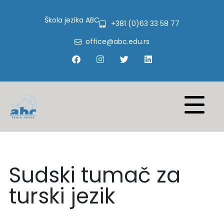
Škola jezika ABC
+381 (0)63 33 58 77
office@abc.edu.rs
Sudski tumač za
turski jezik