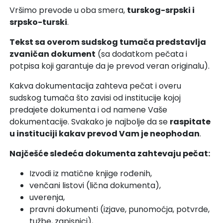
Vršimo prevode u oba smera,
turskog-srpski i
srpsko-turski
.
Tekst sa overom sudskog tumača predstavlja
zvaničan dokument
(sa dodatkom pečata i
potpisa koji garantuje da je prevod veran originalu).
Kakva dokumentacija zahteva pečat i overu
sudskog tumača što zavisi od institucije kojoj
predajete dokumenta i od namene Vaše
dokumentacije. Svakako je najbolje da se
raspitate
u instituciji kakav prevod Vam je neophodan
.
Najčešće sledeća dokumenta zahtevaju pečat:
Izvodi iz matične knjige rođenih,
venčani listovi (lična dokumenta),
uverenja,
pravni dokumenti (izjave, punomoćja, potvrde,
tužbe, zapisnici),