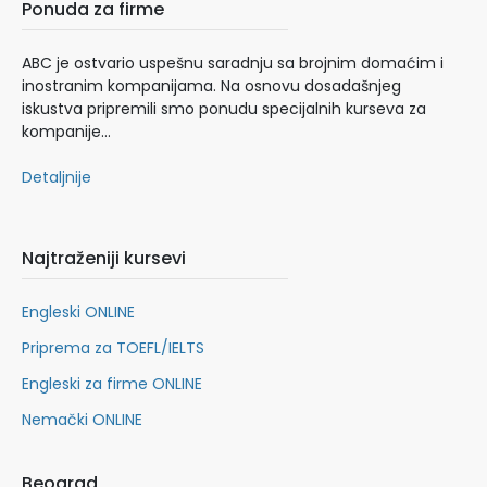
Ponuda za firme
ABC je ostvario uspešnu saradnju sa brojnim domaćim i
inostranim kompanijama. Na osnovu dosadašnjeg
iskustva pripremili smo ponudu specijalnih kurseva za
kompanije…
Detaljnije
Najtraženiji kursevi
Engleski ONLINE
Priprema za TOEFL/IELTS
Engleski za firme ONLINE
Nemački ONLINE
Beograd