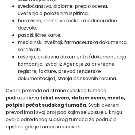
svedočanstva, diplome, prepisi ocena,
uverenja o položenim ispitima,
boravišne, radne, vozačke i međunarodne
dozvole,
pasoši, lične karte,
medicinski izveštaji, farmaceutska dokumenta,
sertifikati,
rešenja, poslovna dokumenta (dokumentacija
kompanija, izvodi iz Agencije za privredne
registre, fakture, prevod tenderske
dokumentacije), stanja bankovnih računa.
Overa prevoda od strane sudskog tumača
podrazumeva
tekst overe, datum overe, mesto,
potpis i pečat sudskog tumača
. Svaki overeni
prevod ima i svoj broj pod kojim se upisuje u knjigu
overa određenog sudskog tumača za područje
opštine gde je tumač imenovan.