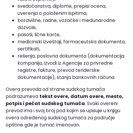
svedočanstva, diplome, prepisi ocena,
uverenja o položenim ispitima,
boravišne, radne, vozačke i međunarodne
dozvole,
pasoši, lične karte,
medicinski izveštaji, farmaceutska dokumenta,
sertifikati,
rešenja, poslovna dokumenta (dokumentacija
kompanija, izvodi iz Agencije za privredne
registre, fakture, prevod tenderske
dokumentacije), stanja bankovnih računa.
Overa prevoda od strane sudskog tumača
podrazumeva
tekst overe, datum overe, mesto,
potpis i pečat sudskog tumača
. Svaki overeni
prevod ima i svoj broj pod kojim se upisuje u knjigu
overa određenog sudskog tumača za područje
opštine gde je tumač imenovan.