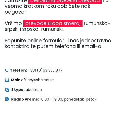
Zatražite
besplatnu procenu prevoda
i u
veoma kratkom roku dobićete naš
odgovor.
Vršimo
prevode u oba smera,
rumunsko-
srpski i srpsko-rumunski.
Popunite online formular ili nas jednostavno
kontaktirajte putem telefona ili email-a.
Telefon:
+381 (0)63 335 877
Mail:
office@abc.edu.rs
Skype:
abcskola
Radno vreme:
10:00 - 19:00, ponedeljak-petak