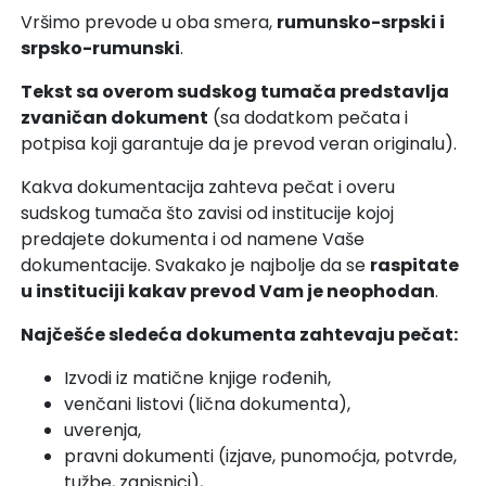
Vršimo prevode u oba smera,
rumunsko-srpski i
srpsko-rumunski
.
Tekst sa overom sudskog tumača predstavlja
zvaničan dokument
(sa dodatkom pečata i
potpisa koji garantuje da je prevod veran originalu).
Kakva dokumentacija zahteva pečat i overu
sudskog tumača što zavisi od institucije kojoj
predajete dokumenta i od namene Vaše
dokumentacije. Svakako je najbolje da se
raspitate
u instituciji kakav prevod Vam je neophodan
.
Najčešće sledeća dokumenta zahtevaju pečat:
Izvodi iz matične knjige rođenih,
venčani listovi (lična dokumenta),
uverenja,
pravni dokumenti (izjave, punomoćja, potvrde,
tužbe, zapisnici),