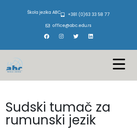
Škola jezika ABC
+381 (0)63 33 58 77
office@abc.edu.rs
Sudski tumač za
rumunski jezik