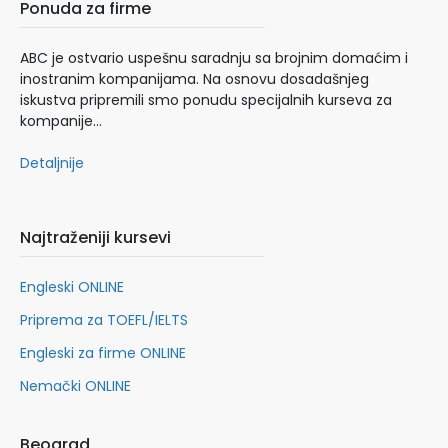
Ponuda za firme
ABC je ostvario uspešnu saradnju sa brojnim domaćim i
inostranim kompanijama. Na osnovu dosadašnjeg
iskustva pripremili smo ponudu specijalnih kurseva za
kompanije…
Detaljnije
Najtraženiji kursevi
Engleski ONLINE
Priprema za TOEFL/IELTS
Engleski za firme ONLINE
Nemački ONLINE
Beograd