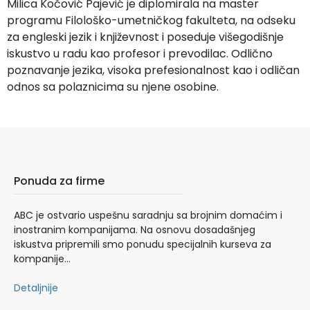
Milica Kočović Pajević je diplomirala na master
programu Filološko-umetničkog fakulteta, na odseku
za engleski jezik i književnost i poseduje višegodišnje
iskustvo u radu kao profesor i prevodilac. Odlično
poznavanje jezika, visoka prefesionalnost kao i odličan
odnos sa polaznicima su njene osobine.
Ponuda za firme
ABC je ostvario uspešnu saradnju sa brojnim domaćim i
inostranim kompanijama. Na osnovu dosadašnjeg
iskustva pripremili smo ponudu specijalnih kurseva za
kompanije…
Detaljnije